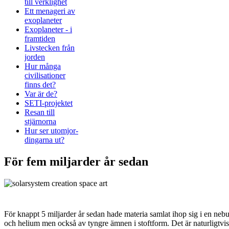
till verklighet
Ett menageri av
exoplaneter
Exoplaneter - i
framtiden
Livstecken från
jorden
Hur många
civilisationer
finns det?
Var är de?
SETI-projektet
Resan till
stjärnorna
Hur ser utomjor-
dingarna ut?
För fem miljarder år sedan
För knappt 5 miljarder år sedan hade materia samlat ihop sig i en neb
och helium men också av tyngre ämnen i stoftform. Det är naturligtvis 