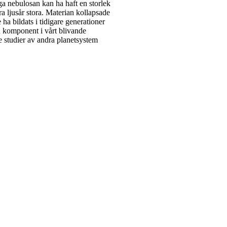
ga nebulosan kan ha haft en storlek
ra ljusår stora. Materian kollapsade
ha bildats i tidigare generationer
n komponent i vårt blivande
e studier av andra planetsystem