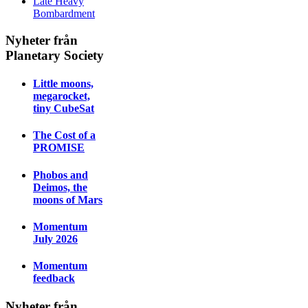
Late Heavy
Bombardment
Nyheter från
Planetary Society
Little moons,
megarocket,
tiny CubeSat
The Cost of a
PROMISE
Phobos and
Deimos, the
moons of Mars
Momentum
July 2026
Momentum
feedback
Nyheter från