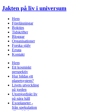
Jakten på liv i universum
Hem
Föreläsningar
Boktips
Tidskrifter
Bloggar
Organisationer
Forska själv
Errata
Kontakt
Hem
Ett kosmiskt
perspektiv
Hur bildas ett
planetsystem?
Livets utveckling
på jorden
Utomjordiskt liv
på nära håll
Exoplaneter -
från spekulation