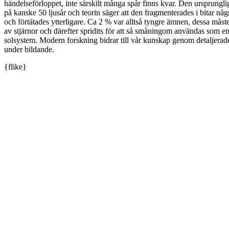
händelseförloppet, inte särskilt många spår finns kvar. Den ursprungli
på kanske 50 ljusår och teorin säger att den fragmenterades i bitar någ
och förtätades ytterligare. Ca 2 % var alltså tyngre ämnen, dessa måste 
av stjärnor och därefter spridits för att så småningom användas som e
solsystem. Modern forskning bidrar till vår kunskap genom detaljerad
under bildande.
{flike}