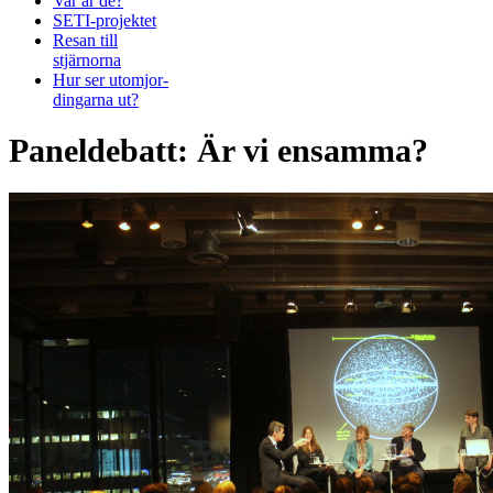
Var är de?
SETI-projektet
Resan till
stjärnorna
Hur ser utomjor-
dingarna ut?
Paneldebatt: Är vi ensamma?