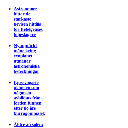
Astronomer
hittar de
starkaste
bevisen hittills
för Betelgeuses
följeslagare
Nyupptäckt
måne kring
exoplanet
utmanar
astronomiska
beteckningar
Ljussvagaste
planeten som
någonsin
avbildats från
jorden funnen
efter tio års
kurragömmalek
Äldre än solen: