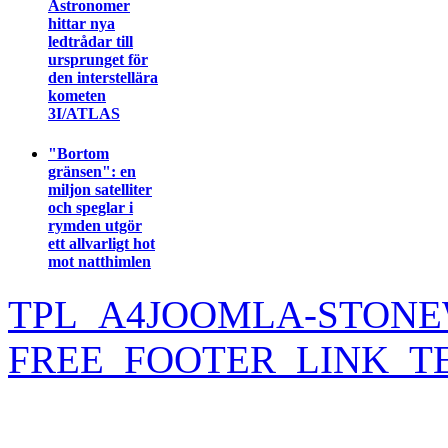
Astronomer
hittar nya
ledtrådar till
ursprunget för
den interstellära
kometen
3I/ATLAS
"Bortom
gränsen": en
miljon satelliter
och speglar i
rymden utgör
ett allvarligt hot
mot natthimlen
TPL_A4JOOMLA-STONE
FREE_FOOTER_LINK_T