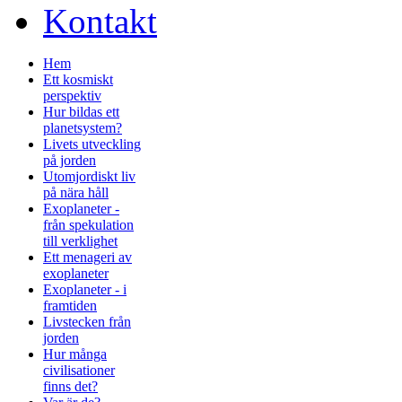
Kontakt
Hem
Ett kosmiskt
perspektiv
Hur bildas ett
planetsystem?
Livets utveckling
på jorden
Utomjordiskt liv
på nära håll
Exoplaneter -
från spekulation
till verklighet
Ett menageri av
exoplaneter
Exoplaneter - i
framtiden
Livstecken från
jorden
Hur många
civilisationer
finns det?