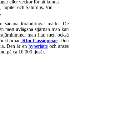
agar eller veckor för att kunna
s, Jupiter och Saturnus. Vid
.
nan sådana förändringar märks. De
 den mest avlägsna stjärnan man kan
k stjärnhimmel man har, men också
är stjärnan
Rho Cassiopeiae
. Den
peia. Den är en
hyperjätte
och anses
ånd på ca 10 000 ljusår.