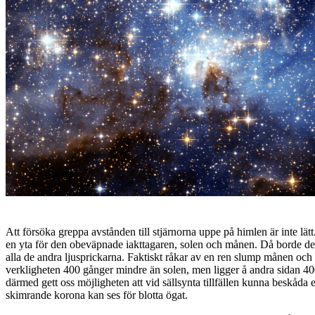
Att försöka greppa avstånden till stjärnorna uppe på himlen är inte lät
en yta för den obeväpnade iakttagaren, solen och månen. Då borde de i
alla de andra ljusprickarna. Faktiskt råkar av en ren slump månen och s
verkligheten 400 gånger mindre än solen, men ligger å andra sidan 4
därmed gett oss möjligheten att vid sällsynta tillfällen kunna beskåda 
skimrande korona kan ses för blotta ögat.