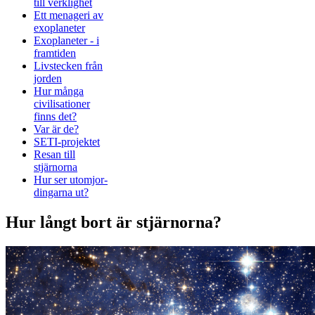
till verklighet
Ett menageri av
exoplaneter
Exoplaneter - i
framtiden
Livstecken från
jorden
Hur många
civilisationer
finns det?
Var är de?
SETI-projektet
Resan till
stjärnorna
Hur ser utomjor-
dingarna ut?
Hur långt bort är stjärnorna?