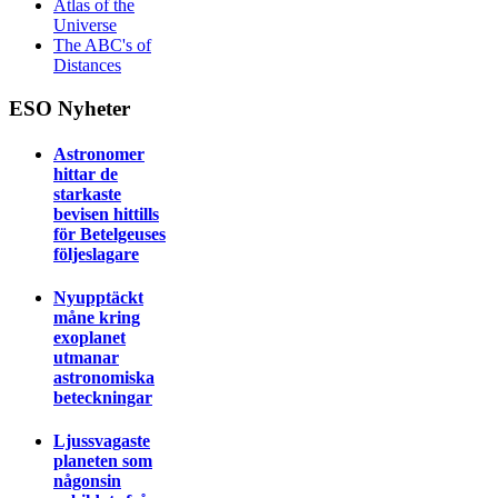
Atlas of the
Universe
The ABC's of
Distances
ESO Nyheter
Astronomer
hittar de
starkaste
bevisen hittills
för Betelgeuses
följeslagare
Nyupptäckt
måne kring
exoplanet
utmanar
astronomiska
beteckningar
Ljussvagaste
planeten som
någonsin