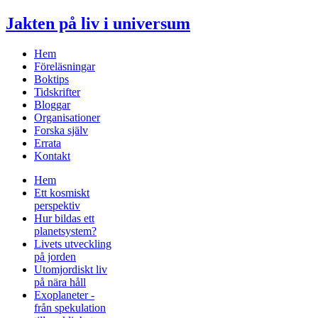
Jakten på liv i universum
Hem
Föreläsningar
Boktips
Tidskrifter
Bloggar
Organisationer
Forska själv
Errata
Kontakt
Hem
Ett kosmiskt
perspektiv
Hur bildas ett
planetsystem?
Livets utveckling
på jorden
Utomjordiskt liv
på nära håll
Exoplaneter -
från spekulation