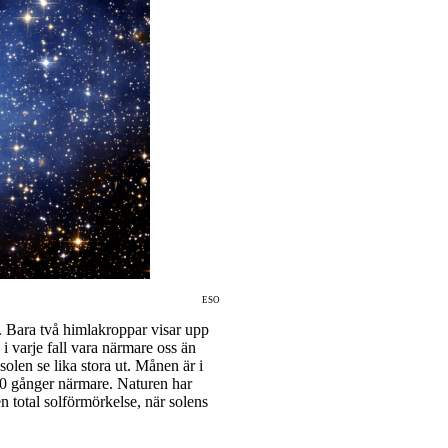
ESO
t. Bara två himlakroppar visar upp
 varje fall vara närmare oss än
olen se lika stora ut. Månen är i
00 gånger närmare. Naturen har
en total solförmörkelse, när solens