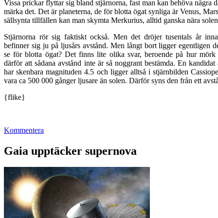
Vissa prickar flyttar sig bland stjärnorna, fast man kan behöva några d
märka det. Det är planeterna, de för blotta ögat synliga är Venus, Mar
sällsynta tillfällen kan man skymta Merkurius, alltid ganska nära solen
Stjärnorna rör sig faktiskt också. Men det dröjer tusentals år in
befinner sig ju på ljusårs avstånd. Men långt bort ligger egentligen
se för blotta ögat? Det finns lite olika svar, beroende på hur mör
därför att sådana avstånd inte är så noggrant bestämda. En kandidat 
har skenbara magnituden 4.5 och ligger alltså i stjärnbilden Cassio
vara ca 500 000 gånger ljusare än solen. Därför syns den från ett avst
{flike}
Kommentera
Gaia upptäcker supernova