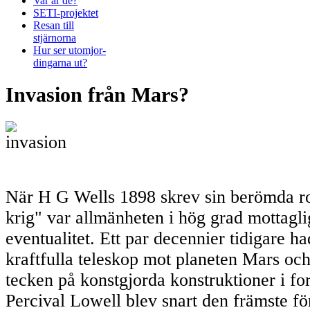
Var är de?
SETI-projektet
Resan till
stjärnorna
Hur ser utomjor-
dingarna ut?
Invasion från Mars?
När H G Wells 1898 skrev sin berömda r
krig" var allmänheten i hög grad mottagli
eventualitet. Ett par decennier tidigare h
kraftfulla teleskop mot planeten Mars och 
tecken på konstgjorda konstruktioner i fo
Percival Lowell blev snart den främste fö