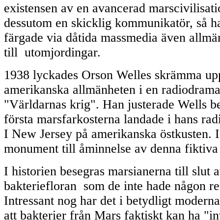
existensen av en avancerad marscivilisat
dessutom en skicklig kommunikatör, så h
färgade via dåtida massmedia även allmän
till utomjordingar.
1938 lyckades Orson Welles skrämma upp
amerikanska allmänheten i en radiodrama
"Världarnas krig". Han justerade Wells be
första marsfarkosterna landade i hans radi
I New Jersey på amerikanska östkusten. I 
monument till åminnelse av denna fiktiv
I historien besegras marsianerna till slut 
bakteriefloran som de inte hade någon re
Intressant nog har det i betydligt modernar
att bakterier från Mars faktiskt kan ha "i