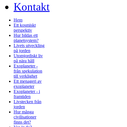
Kontakt
Hem
Ett kosmiskt
perspektiv
Hur bildas ett
planetsystem?
Livets utveckling
på jorden
Utomjordiskt liv
på nära håll
Exoplaneter -
från spekulation
till verklighet
Ett menageri av
exoplaneter
Exoplaneter - i
framtiden
Livstecken från
jorden
Hur många
civilisationer
finns det?